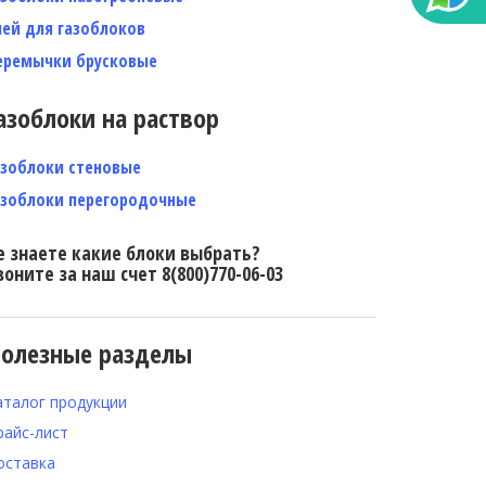
лей для газоблоков
еремычки брусковые
азоблоки на раствор
азоблоки стеновые
азоблоки перегородочные
е знаете какие блоки выбрать?
воните за наш счет 8(800)770-06-03
олезные разделы
аталог продукции
райс-лист
оставка