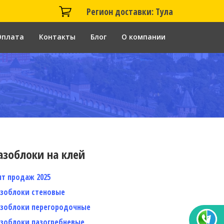
Регион доставки: Тула
Оплата
Контакты
Блог
О компании
азоблоки на клей
ит продаж 2025
азоблоки стеновые
азоблоки перегородочные
азоблоки пазогребневые