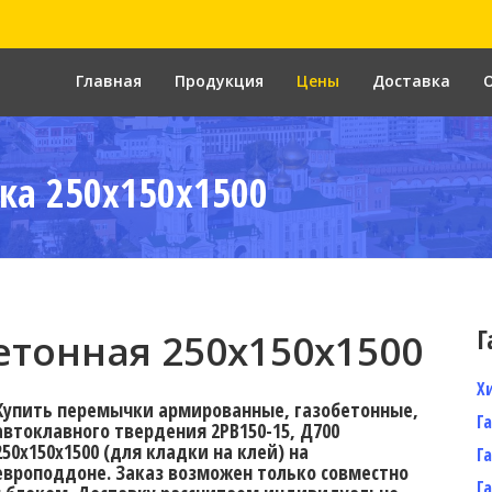
Главная
Продукция
Цены
Доставка
ка 250x150x1500
Г
тонная 250x150x1500
Х
Купить перемычки армированные, газобетонные,
Г
автоклавного твердения 2PB150-15, Д700
250х150х1500 (для кладки на клей) на
Г
европоддоне. Заказ возможен только совместно
Г