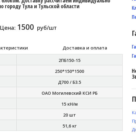
с блоком. Доставку расcчитаем индивидуально
по городу Тула и Тульской области
К
П
1500
Цена:
руб/шт
Г
Г
актеристики
Доставка и оплата
Г
2ПБ150-15
Н
250*150*1500
З
Д700 / Б3.5
ОАО Могилевский КСИ РБ
П
15 кН/м
К
20 шт
П
51,6 кг
Д