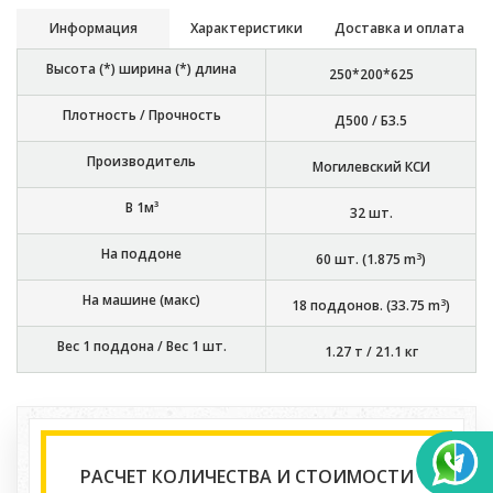
Информация
Характеристики
Доставка и оплата
Высота (*) ширина (*) длина
250*200*625
Плотность / Прочность
Д500 / Б3.5
Производитель
Могилевский КСИ
В 1м³
32
шт.
На поддоне
3
60
шт. (
1.875
m
)
На машине (макс)
3
18
поддонов. (
33.75
m
)
Вес 1 поддона / Вес 1 шт.
1.27 т
/
21.1 кг
РАСЧЕТ КОЛИЧЕСТВА И СТОИМОСТИ