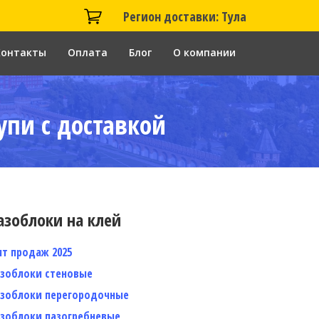
Регион доставки: Тула
Контакты
Оплата
Блог
О компании
упи с доставкой
азоблоки на клей
ит продаж 2025
азоблоки стеновые
азоблоки перегородочные
азоблоки пазогребневые