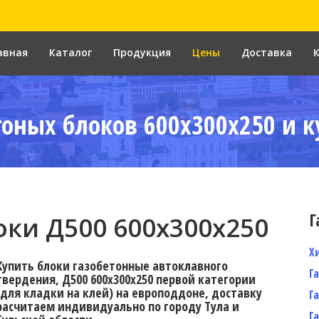
авная
Каталог
Продукция
Цены
Доставка
тоных блоков 600x300x250 и к
Г
ки Д500 600x300x250
Х
Купить блоки газобетонные автоклавного
Г
твердения, Д500 600x300x250 первой категории
(для кладки на клей) на европоддоне, доставку
Г
расчитаем индивидуально по городу Тула и
Г