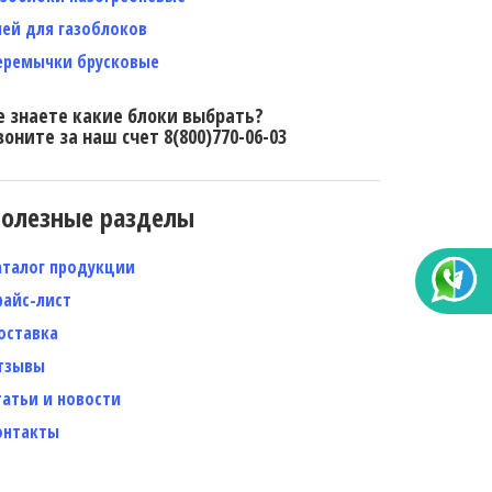
лей для газоблоков
еремычки брусковые
е знаете какие блоки выбрать?
воните за наш счет 8(800)770-06-03
олезные разделы
аталог продукции
райс-лист
оставка
тзывы
татьи и новости
онтакты