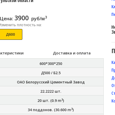
Тульской области
К
П
3900
3
Цена:
руб/м
Изменить плотность на:
Н
З
Д600
П
актеристики
Доставка и оплата
К
600*300*250
П
Д500 / Б2.5
Д
ОАО Белорусский Цементный Завод
О
22.2222
шт.
С
3
20
шт. (
0.9
m
)
К
3
34
поддонов. (
30.600
m
)