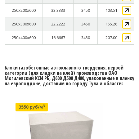
250x200x600
33.3333
3450
103.51
250x300x600
22.2222
3450
155.26
250x400x600
16.6667
3450
207.00
Блоки газобетонные автоклавного твердения, первой
категории (для кладки на клей) производства ОАО
Могилевский КСИ РБ, Д600 Д500 Д400, упакованные в пленку
на европоддоне, доставим по городу Тула и области:
3
3550 руб/м