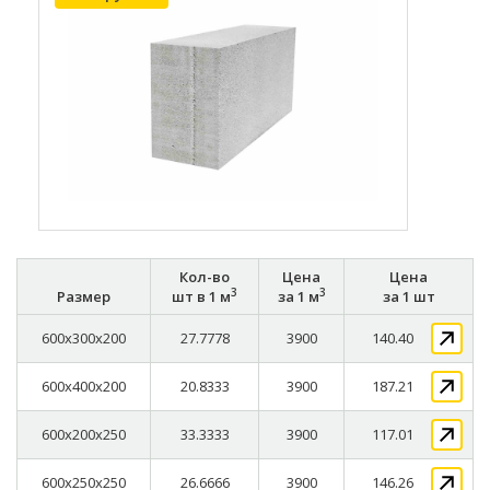
Кол-во
Цена
Цена
3
3
Размер
шт в 1 м
за 1 м
за 1 шт
600x300x200
27.7778
3900
140.40
600x400x200
20.8333
3900
187.21
600x200x250
33.3333
3900
117.01
600x250x250
26.6666
3900
146.26