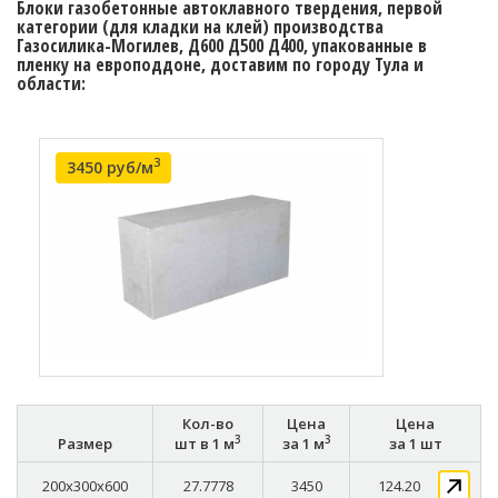
Блоки газобетонные автоклавного твердения, первой
категории (для кладки на клей) производства
Газосилика-Могилев, Д600 Д500 Д400, упакованные в
пленку на европоддоне, доставим по городу Тула и
области:
3
3450 руб/м
Кол-во
Цена
Цена
3
3
Размер
шт в 1 м
за 1 м
за 1 шт
200x300x600
27.7778
3450
124.20