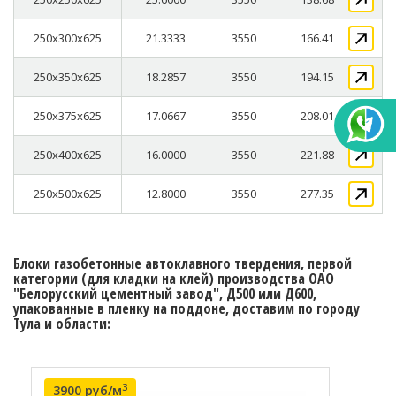
250x300x625
21.3333
3550
166.41
250x350x625
18.2857
3550
194.15
250x375x625
17.0667
3550
208.01
250x400x625
16.0000
3550
221.88
250x500x625
12.8000
3550
277.35
Блоки газобетонные автоклавного твердения, первой
категории (для кладки на клей) производства ОАО
"Белорусский цементный завод", Д500 или Д600,
упакованные в пленку на поддоне, доставим по городу
Тула и области:
3
3900 руб/м