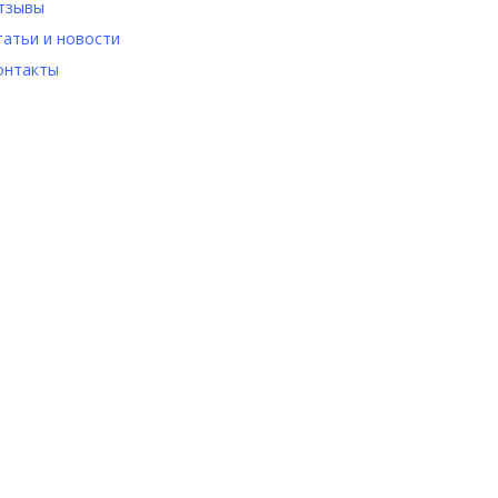
тзывы
татьи и новости
онтакты