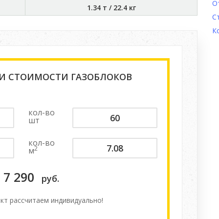
О
1.34 т
/
22.4 кг
С
К
 И СТОИМОСТИ ГАЗОБЛОКОВ
кол-во
шт
кол-во
2
м
7 290
руб.
кт расcчитаем индивидуально!