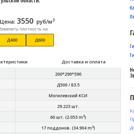
Тульской области.
К
П
3550
3
Цена:
руб/м
Изменить плотность на:
Г
Д400
Д600
Г
Г
актеристики
Доставка и оплата
Н
200*290*590
З
Д500 / Б3.5
П
Могилевский КСИ
29.223
шт.
К
3
60
шт. (
2.053
m
)
П
3
Д
17
поддонов. (
34.904
m
)