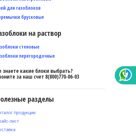
лей для газоблоков
еремычки брусковые
азоблоки на раствор
азоблоки стеновые
азоблоки перегородочные
е знаете какие блоки выбрать?
воните за наш счет 8(800)770-06-03
олезные разделы
аталог продукции
райс-лист
оставка