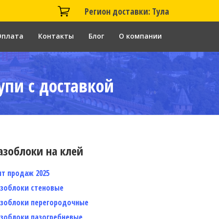
Регион доставки: Тула
Оплата
Контакты
Блог
О компании
упи с доставкой
азоблоки на клей
ит продаж 2025
азоблоки стеновые
азоблоки перегородочные
азоблоки пазогребневые