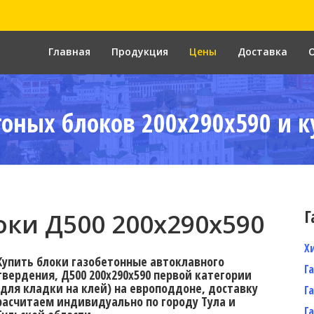
Главная
Продукция
Цены
Доставка
тоных блоков 200x290x590 и к
Г
ки Д500 200x290x590
Х
Купить блоки газобетонные автоклавного
Г
твердения, Д500 200x290x590 первой категории
(для кладки на клей) на европоддоне, доставку
Г
расчитаем индивидуально по городу Тула и
Г