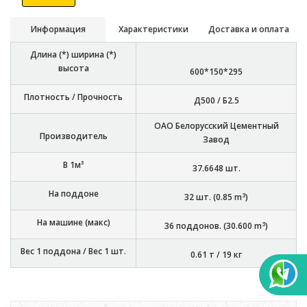
Информация
Характеристики
Доставка и оплата
Длина (*) ширина (*)
высота
600*150*295
Плотность / Прочность
Д500 / Б2.5
ОАО Белорусский Цементный
Производитель
Завод
В 1м³
37.6648
шт.
На поддоне
3
32
шт. (
0.85
m
)
На машине (макс)
3
36
поддонов. (
30.600
m
)
Вес 1 поддона / Вес 1 шт.
0.61 т
/
19 кг