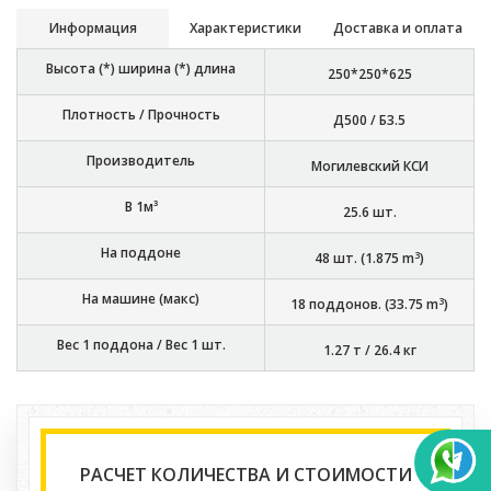
Информация
Характеристики
Доставка и оплата
Высота (*) ширина (*) длина
250*250*625
Плотность / Прочность
Д500 / Б3.5
Производитель
Могилевский КСИ
В 1м³
25.6
шт.
На поддоне
3
48
шт. (
1.875
m
)
На машине (макс)
3
18
поддонов. (
33.75
m
)
Вес 1 поддона / Вес 1 шт.
1.27 т
/
26.4 кг
РАСЧЕТ КОЛИЧЕСТВА И СТОИМОСТИ