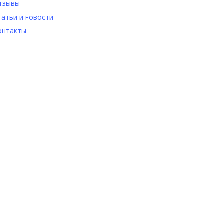
тзывы
татьи и новости
онтакты