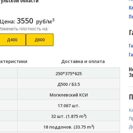
Тульской области
К
П
3550
3
Цена:
руб/м
Изменить плотность на:
Г
Д400
Д600
Г
Г
актеристики
Доставка и оплата
Н
250*375*625
З
Д500 / Б3.5
П
Могилевский КСИ
17.067
шт.
К
3
32
шт. (
1.875
m
)
П
3
Д
18
поддонов. (
33.75
m
)