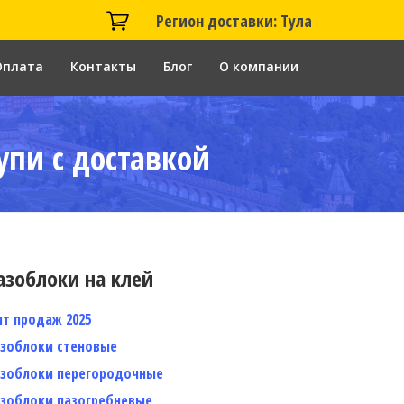
Регион доставки: Тула
Оплата
Контакты
Блог
О компании
упи с доставкой
азоблоки на клей
ит продаж 2025
азоблоки стеновые
азоблоки перегородочные
азоблоки пазогребневые