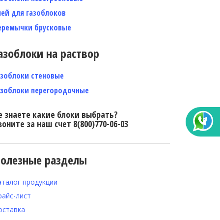
лей для газоблоков
еремычки брусковые
азоблоки на раствор
азоблоки стеновые
азоблоки перегородочные
е знаете какие блоки выбрать?
воните за наш счет 8(800)770-06-03
олезные разделы
аталог продукции
райс-лист
оставка