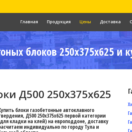
Главная
Продукция
Цены
Доставка
тоных блоков 250x375x625 и к
Г
ки Д500 250x375x625
Х
Купить блоки газобетонные автоклавного
Г
твердения, Д500 250x375x625 первой категории
(для кладки на клей) на европоддоне, доставку
Г
расчитаем индивидуально по городу Тула и
Г