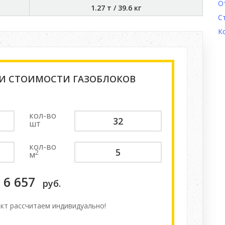
О
1.27 т
/
39.6 кг
С
К
 И СТОИМОСТИ ГАЗОБЛОКОВ
кол-во
шт
кол-во
2
м
6 657
руб.
кт расcчитаем индивидуально!