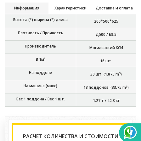
Информация
Характеристики
Доставка и оплата
Высота (*) ширина (*) длина
200*500*625
Плотность / Прочность
Д500 / Б3.5
Производитель
Могилевский КСИ
В 1м³
16
шт.
На поддоне
3
30
шт. (
1.875
m
)
На машине (макс)
3
18
поддонов. (
33.75
m
)
Вес 1 поддона / Вес 1 шт.
1.27 т
/
42.3 кг
РАСЧЕТ КОЛИЧЕСТВА И СТОИМОСТИ