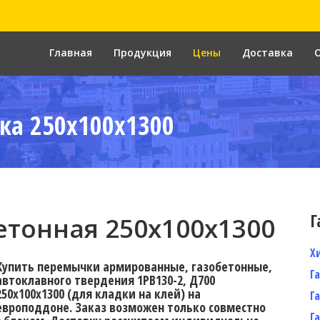
Главная
Продукция
Цены
Доставка
ка 250x100x1300
Г
тонная 250х100х1300
Х
Купить перемычки армированные, газобетонные,
Г
автоклавного твердения 1PB130-2, Д700
250х100х1300 (для кладки на клей) на
Г
европоддоне. Заказ возможен только совместно
Г