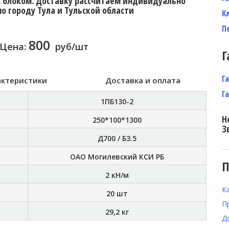
с блоком. Доставку рассчитаем индивидуально
по городу Тула и Тульской области
К
П
800
Цена:
руб/шт
Г
Г
актеристики
Доставка и оплата
Г
1ПБ130-2
Н
250*100*1300
З
Д700 / Б3.5
ОАО Могилевский КСИ РБ
П
2 кН/м
К
20 шт
П
29,2 кг
Д