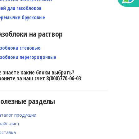
лей для газоблоков
еремычки брусковые
азоблоки на раствор
азоблоки стеновые
азоблоки перегородочные
е знаете какие блоки выбрать?
воните за наш счет 8(800)770-06-03
олезные разделы
аталог продукции
райс-лист
оставка